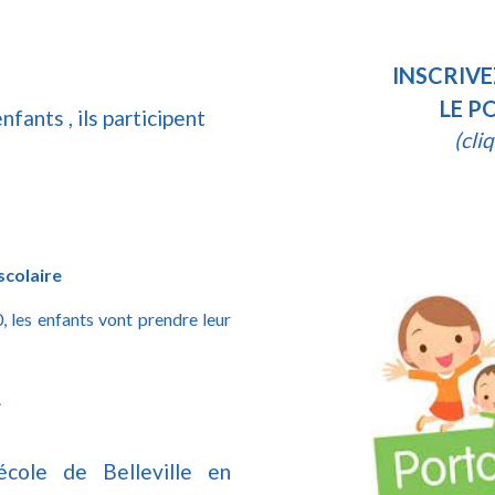
INSCRIVE
LE P
fants , ils participent
(cli
scolaire
0, les enfants vont prendre leur
.
école de Belleville en