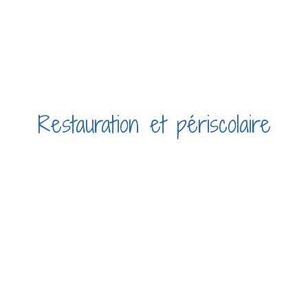
Restauration et périscolaire
cueil
Enfance et jeunesse
Restauration et périscol
/
/