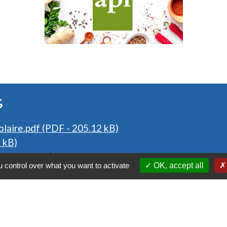
s
laire.pdf (PDF - 205.12 kB)
7 kB)
 - 670.32 kB)
 control over what you want to activate
OK, accept all