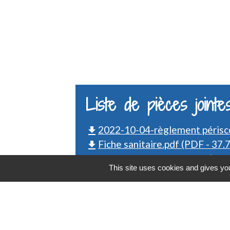
Liste de pièces jointe
2022-10-04-règlement périsco
file_download
Fiche sanitaire.pdf (PDF - 37.
file_download
Dossier d_inscription.pdf (PDF
file_download
This site uses cookies and gives you