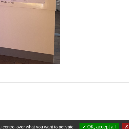
Contacts
Commune de Belleville
 control over what you want to activate
OK, accept all