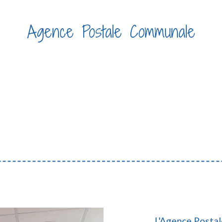
Agence Postale Communale
ccueil
Vie quotidienne
Agence Postale Communal
/
/
L'Agence Posta